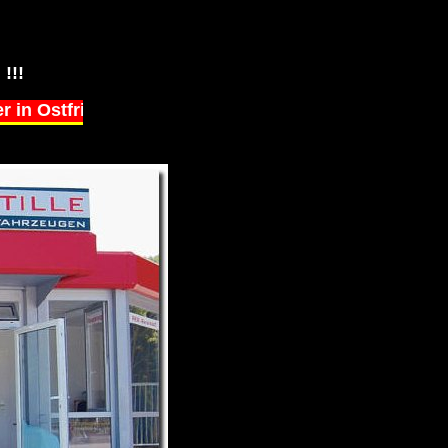
!!!
er in Ostfriesland seit über 20 Jahren!